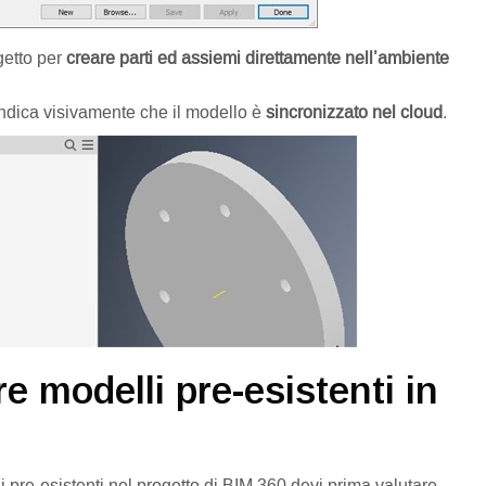
etto per
creare parti ed assiemi direttamente nell’ambiente
indica visivamente che il modello è
sincronizzato nel cloud
.
e modelli pre-esistenti in
 pre-esistenti nel progetto di BIM 360 devi prima valutare