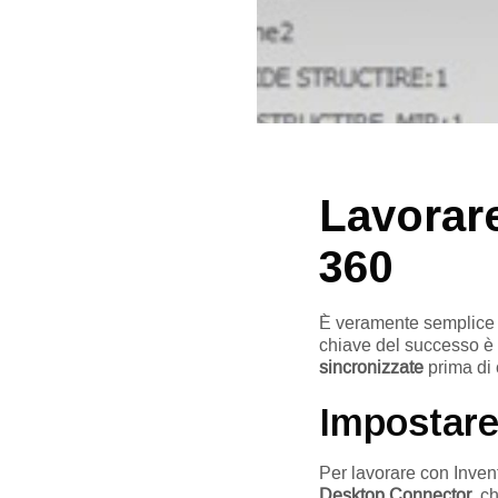
Lavorar
360
È veramente semplice la
chiave del successo è
sincronizzate
prima di
Impostare
Per lavorare con Inven
Desktop Connector
, c