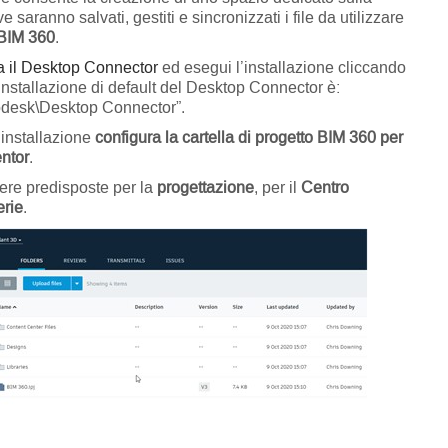
 saranno salvati, gestiti e sincronizzati i file da utilizzare
 BIM 360
.
a il Desktop Connector
ed esegui l’installazione cliccando
i installazione di default del Desktop Connector è:
odesk\Desktop Connector”.
installazione
configura la cartella di progetto BIM 360 per
entor
.
ere predisposte per la
progettazione
, per il
Centro
erie
.