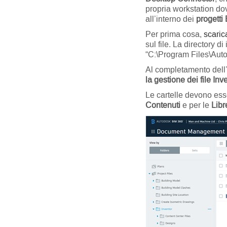
propria workstation dove
all’interno dei
progetti
Per prima cosa,
scaric
sul file. La directory d
“C:\Program Files\Aut
Al completamento dell’
la gestione dei file Inv
Le cartelle devono ess
Contenuti
e per le
Libr