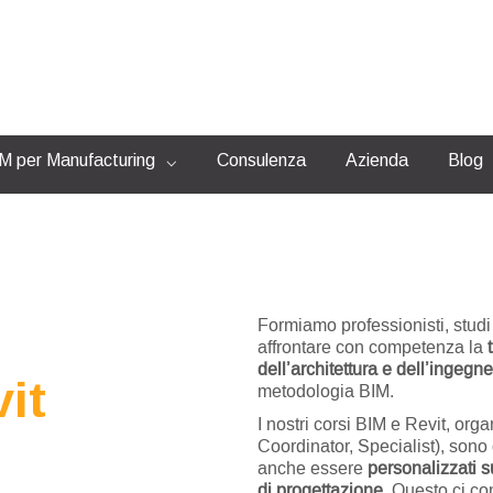
 per Manufacturing
Consulenza
Azienda
Blog
Formiamo professionisti, studi
affrontare con competenza la
dell’architettura e dell’ingegne
it
metodologia BIM.
I nostri corsi BIM e Revit, org
Coordinator, Specialist), sono 
anche essere
personalizzati s
di progettazione
. Questo ci co