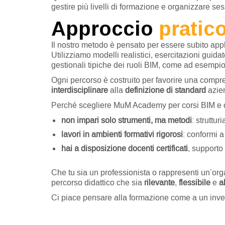
gestire più livelli di formazione e organizzare se
Approccio
pratico
Il nostro metodo è pensato per essere subito appl
Utilizziamo modelli realistici, esercitazioni guidat
gestionali tipiche dei ruoli BIM, come ad esempio
Ogni percorso è costruito per favorire una compr
interdisciplinare
alla
definizione di standard
azien
Perché scegliere MuM Academy per corsi BIM e c
non impari solo strumenti, ma metodi
: struttu
lavori in ambienti formativi rigorosi
: conformi a
hai a disposizione docenti certificati
, supporto
Che tu sia un professionista o rappresenti un’or
percorso didattico che sia
rilevante
,
flessibile
e
a
Ci piace pensare alla formazione come a un inve