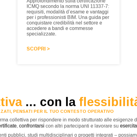
Approfondimento sulla certificazione
ICMQ secondo la norma UNI 11337‑7:
requisiti, modalità d’esame e vantaggi
per i professionisti BIM. Una guida per
conquistare credibilità nel settore e
accedere a bandi e commesse
specializzate.
SCOPRI >
ttiva
... con la
flessibilit
IZZATI, PENSATI PER IL TUO CONTESTO OPERATIVO
ma collettiva per rispondere in modo strutturato alle esigenze di 
tificate
,
confrontarsi
con altri partecipanti e lavorare su
esercita
i pubblici, studi multidisciplinari o progetti integrati – possiamo