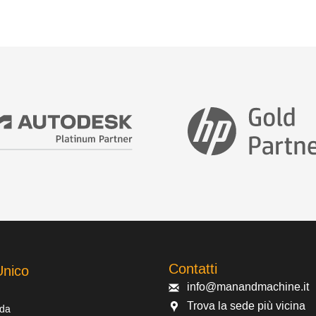
Contatti
Unico
info@manandmachine.it
Trova la sede più vicina
 da