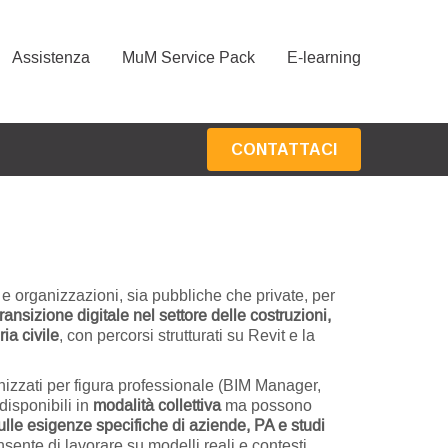
Assistenza
MuM Service Pack
E-learning
CONTATTACI
 e organizzazioni, sia pubbliche che private, per
transizione digitale nel settore delle costruzioni,
ria civile
, con percorsi strutturati su Revit e la
anizzati per figura professionale (BIM Manager,
disponibili in
modalità collettiva
ma possono
ulle esigenze specifiche di aziende, PA e studi
nsente di lavorare su modelli reali e contesti