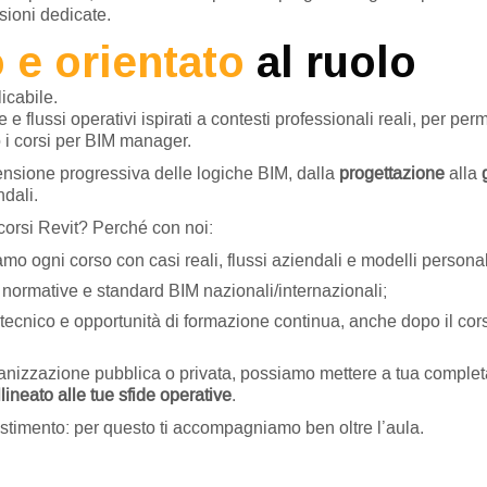
ssioni dedicate.
 e orientato
al ruolo
icabile.
e e flussi operativi ispirati a contesti professionali reali, per p
 i corsi per BIM manager.
ensione progressiva delle logiche BIM, dalla
progettazione
alla
dali.
orsi Revit? Perché con noi:
riamo ogni corso con casi reali, flussi aziendali e modelli personal
 normative e standard BIM nazionali/internazionali;
 tecnico e opportunità di formazione continua, anche dopo il cor
ganizzazione pubblica o privata, possiamo mettere a tua complet
llineato
alle tue sfide operative
.
stimento: per questo ti accompagniamo ben oltre l’aula.