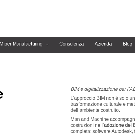
 per Manufacturing
Consulenza
Azienda
Blog
BIM e digitalizzazione per l’AE
e
L’approccio BIM non è solo u
trasformazione culturale e meto
dell’ambiente costruito.
Man and Machine accompagna en
costruzioni nell’
adozione del B
completa: software Autodesk, f