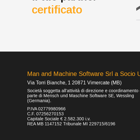
certificato
Man and Machine Software Srl a Socio 
Via Torri Bianche, 1 20871 Vimercate (MB)
Società soggetta all'attività di direzione e coordinamento
parte di Mensch und Maschine Software SE, Wessling
(Germania).
P.IVA 02779980966
C.F. 07256270153
Capitale Sociale € 2.582.300 i.v.
REA MB 1147152 Tribunale MI 229715/6196