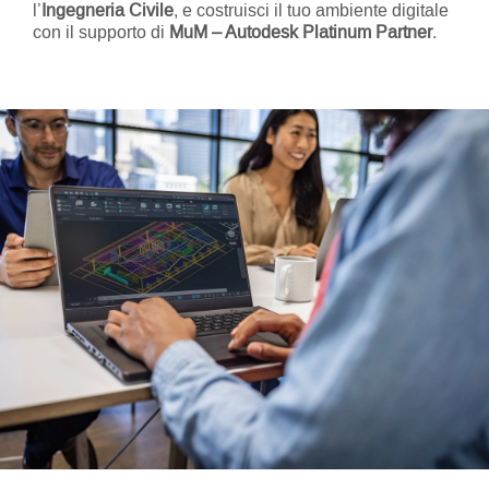
l’
Ingegneria Civile
, e costruisci il tuo ambiente digitale
con il supporto di
MuM – Autodesk Platinum Partner
.