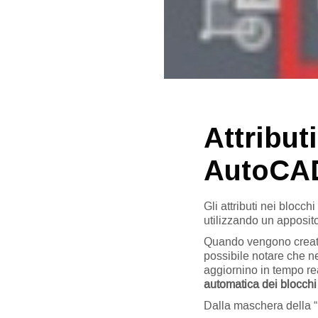
Attribut
AutoCA
Gli attributi nei blocc
utilizzando un apposi
Quando vengono creati o
possibile notare che ne
aggiornino in tempo r
automatica dei blocchi 
Dalla maschera della 