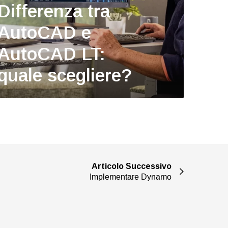
Differenza tra
AutoCAD e
AutoCAD LT:
quale scegliere?
Articolo Successivo
Implementare Dynamo