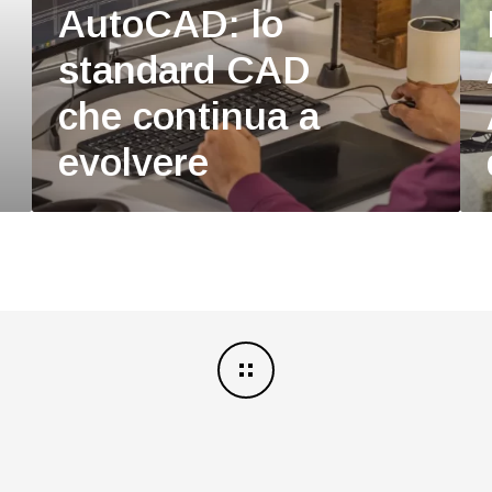
AutoCAD: lo
standard CAD
che continua a
evolvere