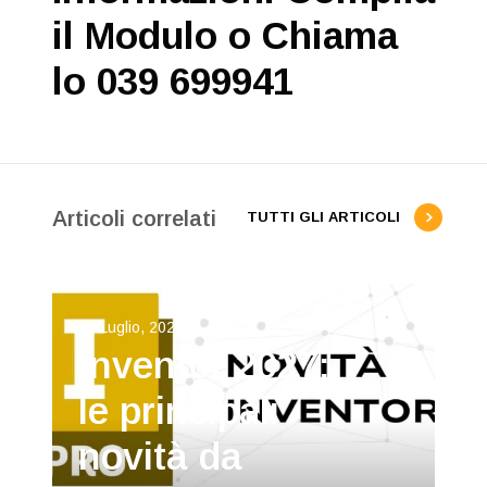
il Modulo o Chiama
lo 039 699941
Articoli correlati
TUTTI GLI ARTICOLI
30 Luglio, 2026
Inventor 2027:
le principali
novità da
11 Maggio, 2026